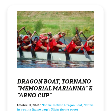
DRAGON BOAT, TORNANO
“MEMORIAL MARIANNA” E
“ARNO CUP”
Ottobre 11, 2022
/
Notizie
,
Notizie Dragon Boat
,
Notizie
in vetrina (home page)
,
Slider (home page)