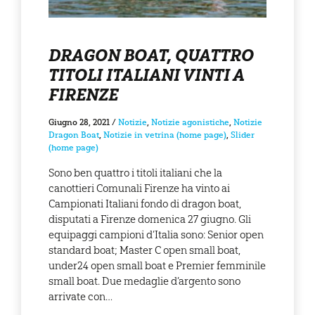
DRAGON BOAT, QUATTRO
TITOLI ITALIANI VINTI A
FIRENZE
Giugno 28, 2021
/
Notizie
,
Notizie agonistiche
,
Notizie
Dragon Boat
,
Notizie in vetrina (home page)
,
Slider
(home page)
Sono ben quattro i titoli italiani che la
canottieri Comunali Firenze ha vinto ai
Campionati Italiani fondo di dragon boat,
disputati a Firenze domenica 27 giugno. Gli
equipaggi campioni d’Italia sono: Senior open
standard boat; Master C open small boat,
under24 open small boat e Premier femminile
small boat. Due medaglie d’argento sono
arrivate con…