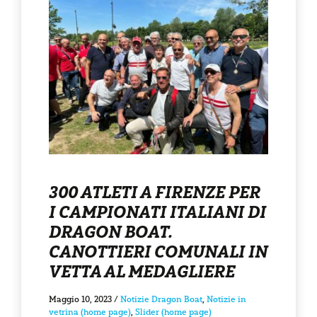
300 ATLETI A FIRENZE PER
I CAMPIONATI ITALIANI DI
DRAGON BOAT.
CANOTTIERI COMUNALI IN
VETTA AL MEDAGLIERE
Maggio 10, 2023
/
Notizie Dragon Boat
,
Notizie in
vetrina (home page)
,
Slider (home page)