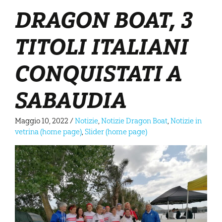
DRAGON BOAT, 3
TITOLI ITALIANI
CONQUISTATI A
SABAUDIA
Maggio 10, 2022
/
Notizie
,
Notizie Dragon Boat
,
Notizie in
vetrina (home page)
,
Slider (home page)