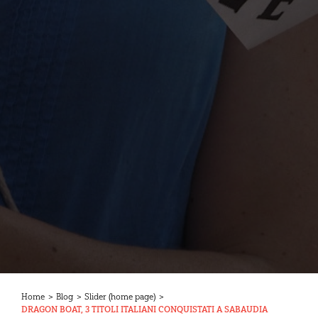
Home
>
Blog
>
Slider (home page)
>
DRAGON BOAT, 3 TITOLI ITALIANI CONQUISTATI A SABAUDIA