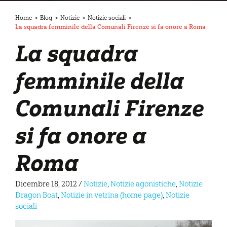
Home
>
Blog
>
Notizie
>
Notizie sociali
>
La squadra femminile della Comunali Firenze si fa onore a Roma
La squadra
femminile della
Comunali Firenze
si fa onore a
Roma
Dicembre 18, 2012
/
Notizie
,
Notizie agonistiche
,
Notizie
Dragon Boat
,
Notizie in vetrina (home page)
,
Notizie
sociali