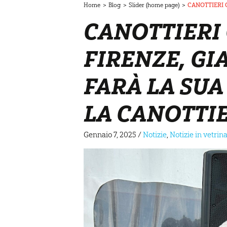
Home
>
Blog
>
Slider (home page)
>
CANOTTIERI 
CANOTTIERI
FIRENZE, GI
FARÀ LA SUA
LA CANOTTIE
Gennaio 7, 2025
/
Notizie
,
Notizie in vetri