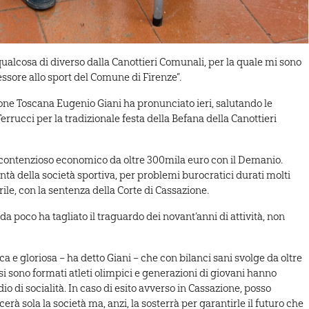
alcosa di diverso dalla Canottieri Comunali, per la quale mi sono
ore allo sport del Comune di Firenze”.
ione Toscana Eugenio Giani ha pronunciato ieri, salutando le
rrucci per la tradizionale festa della Befana della Canottieri
 un contenzioso economico da oltre 300mila euro con il Demanio.
tà della società sportiva, per problemi burocratici durati molti
ile, con la sentenza della Corte di Cassazione.
 da poco ha tagliato il traguardo dei novant’anni di attività, non
a e gloriosa – ha detto Giani – che con bilanci sani svolge da oltre
 si sono formati atleti olimpici e generazioni di giovani hanno
o di socialità. In caso di esito avverso in Cassazione, posso
rà sola la società ma, anzi, la sosterrà per garantirle il futuro che