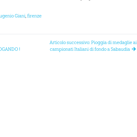
ugenio Giani
,
firenze
I
Articolo successivo: Pioggia di medaglie ai
OGANDO !
campionati Italiani di fondo a Sabaudia
MAIN SPONSOR