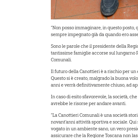
“Non posso immaginare, in questo posto, qu
sempre impegnato già da quando ero assess
Sono le parole che il presidente della Reg
tantissime famiglie accorse sul lungarno Fe
Comunali.
Il futuro della Canottieri è a rischio per
Questo si è creato, malgrado la buona volon
anni e verrà definitivamente chiuso, ad apr
In caso di esito sfavorevole, la società, che
avrebbe le risorse per andare avanti.
“La Canottieri Comunali è una società storic
novant’anni attività sportiva e sociale. Qui
vogato in un ambiente sano, un vero presidi
assicurare che la Regione Toscana non lasce