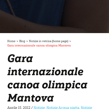
Home
>
Blog
>
Notizie in vetrina (home page)
>
Gara internazionale canoa olimpica Mantova
Gara
internazionale
canoa olimpica
Mantova
Aprile 15, 2012
/
Notizie
,
Notizie Acqua piatta
,
Notizie