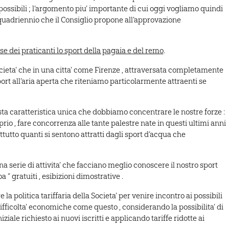
 possibili ; l’argomento piu’ importante di cui oggi vogliamo quindi
 quadriennio che il Consiglio propone all’approvazione
e dei praticanti lo sport della pagaia e del remo
.
ocieta’ che in una citta’ come Firenze , attraversata completamente
port all’aria aperta che riteniamo particolarmente attraenti se
esta caratteristica unica che dobbiamo concentrare le nostre forze :
rio , fare concorrenza alle tante palestre nate in questi ultimi anni
attutto quanti si sentono attratti dagli sport d’acqua che
serie di attivita’ che facciano meglio conoscere il nostro sport
a “ gratuiti , esibizioni dimostrative .
a politica tariffaria della Societa’ per venire incontro ai possibili
ifficolta’ economiche come questo , considerando la possibilita’ di
niziale richiesto ai nuovi iscritti e applicando tariffe ridotte ai