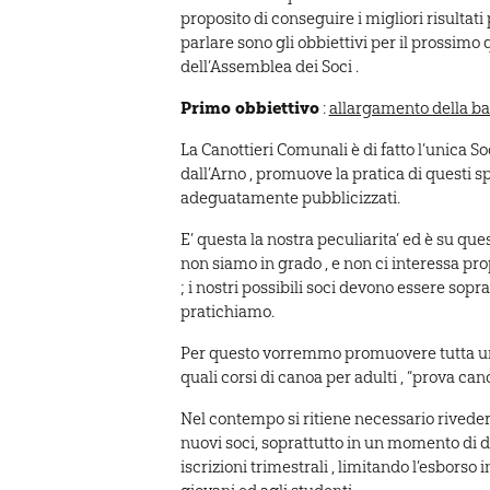
proposito di conseguire i migliori risultati
parlare sono gli obbiettivi per il prossimo
dell’Assemblea dei Soci .
Primo obbiettivo
:
allargamento della bas
La Canottieri Comunali è di fatto l’unica S
dall’Arno , promuove la pratica di questi s
adeguatamente pubblicizzati.
E’ questa la nostra peculiarita’ ed è su qu
non siamo in grado , e non ci interessa prop
; i nostri possibili soci devono essere sopr
pratichiamo.
Per questo vorremmo promuovere tutta una 
quali corsi di canoa per adulti , “prova cano
Nel contempo si ritiene necessario rivedere l
nuovi soci, soprattutto in un momento di d
iscrizioni trimestrali , limitando l’esborso i