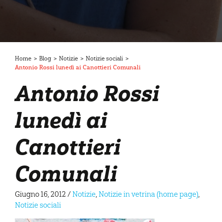
Home
>
Blog
>
Notizie
>
Notizie sociali
>
Antonio Rossi lunedì ai Canottieri Comunali
Antonio Rossi
lunedì ai
Canottieri
Comunali
Giugno 16, 2012
/
Notizie
,
Notizie in vetrina (home page)
,
Notizie sociali