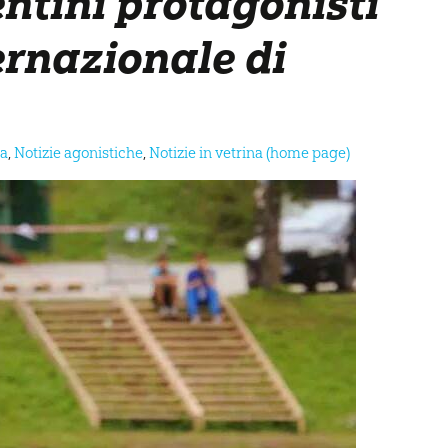
entini protagonisti
ernazionale di
ta
,
Notizie agonistiche
,
Notizie in vetrina (home page)