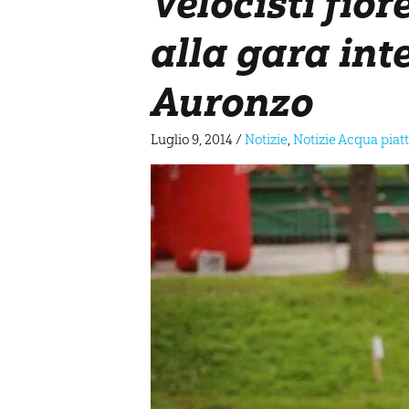
Velocisti fior
alla gara int
Auronzo
Luglio 9, 2014
/
Notizie
,
Notizie Acqua piat