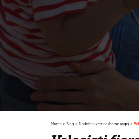
Home
>
Blog
>
Notizie in vetrina (home page)
>
Vel