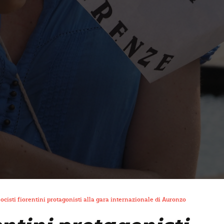
ocisti fiorentini protagonisti alla gara internazionale di Auronzo