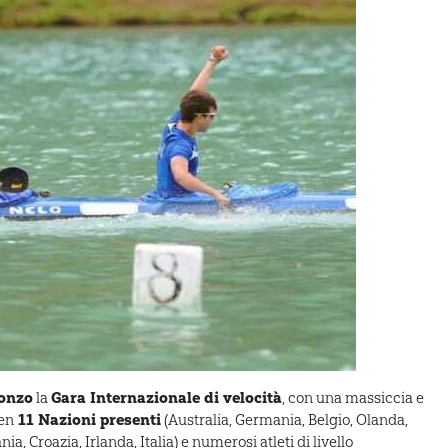
onzo
Gara Internazionale di velocità
la
, con una massiccia e
11 Nazioni presenti
en
(Australia, Germania, Belgio, Olanda,
, Croazia, Irlanda, Italia) e numerosi atleti di livello