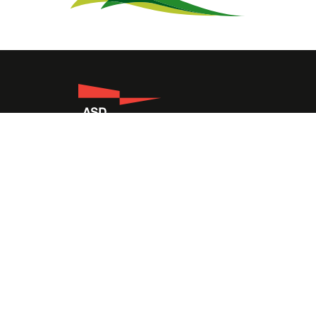
Lungarno Ferrucci, 4 - 50126 Firenze
Codice fiscale 80039910486
Tel. 055/6812649 Fax Cell. 329 49 66 456
info@canottiericomunalifirenze.it
Canoa per ragazzi
Adulti
Gruppi
Statuto
Regolamento