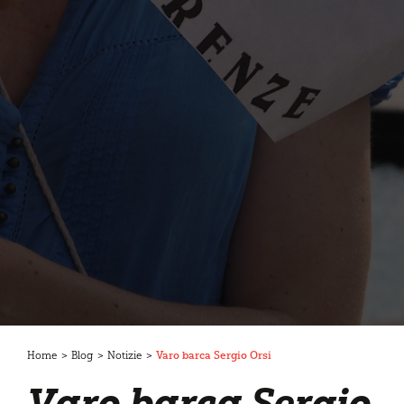
Home
>
Blog
>
Notizie
>
Varo barca Sergio Orsi
Varo barca Sergio