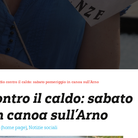
io contro il caldo: sabato pomeriggio in canoa sull’Arno
ntro il caldo: sabato
n canoa sull’Arno
a (home page)
,
Notizie sociali