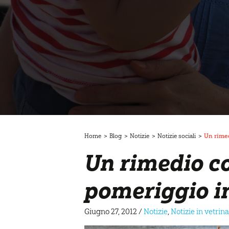
Home
>
Blog
>
Notizie
>
Notizie sociali
>
Un rimed
Un rimedio co
pomeriggio i
Giugno 27, 2012
/
Notizie
,
Notizie in vetrin