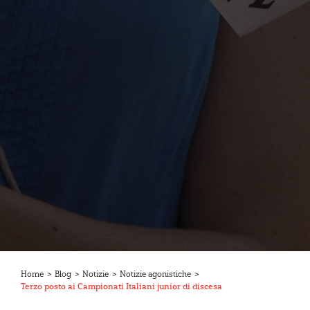
Home
>
Blog
>
Notizie
>
Notizie agonistiche
>
Terzo posto ai Campionati Italiani junior di discesa