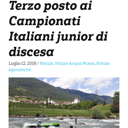
Terzo posto ai
Campionati
Italiani junior di
discesa
Luglio 12, 2018
/
Notizie
,
Notizie Acqua Mossa
,
Notizie
agonistiche