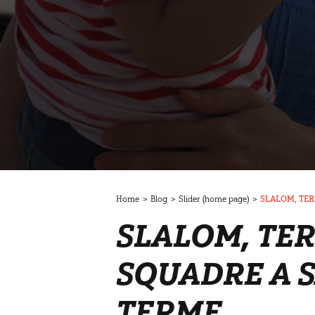
Home
>
Blog
>
Slider (home page)
>
SLALOM, TER
SLALOM, TER
SQUADRE A 
TERME