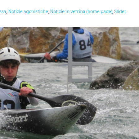
ssa
,
Notizie agonistiche
,
Notizie in vetrina (home page)
,
Slider