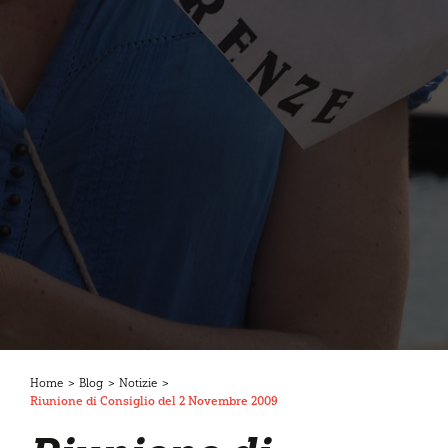
Home
>
Blog
>
Notizie
>
Riunione di Consiglio del 2 Novembre 2009