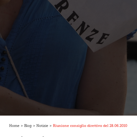
Home
>
Blog
>
Notizie
>
Riunione consiglio direttivo del 28.06.2010