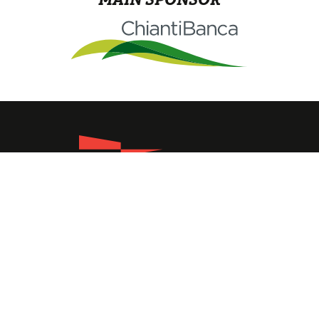
Lungarno Ferrucci, 4 - 50126 Firenze
Codice fiscale 80039910486
Tel. 055/6812649 Fax Cell. 329 49 66 456
info@canottiericomunalifirenze.it
Canoa per ragazzi
Adulti
Gruppi