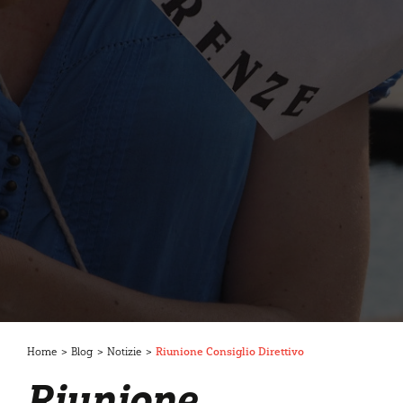
Home
>
Blog
>
Notizie
>
Riunione Consiglio Direttivo
Riunione