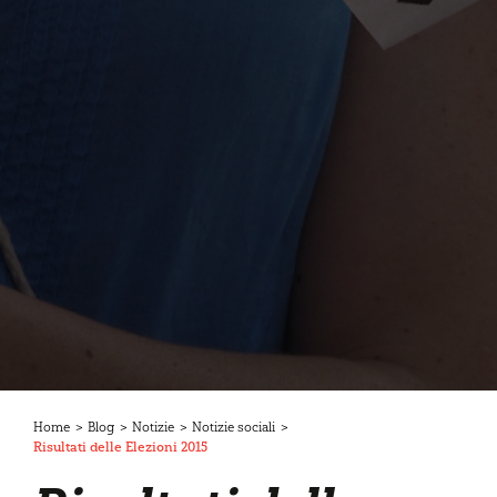
Home
>
Blog
>
Notizie
>
Notizie sociali
>
Risultati delle Elezioni 2015