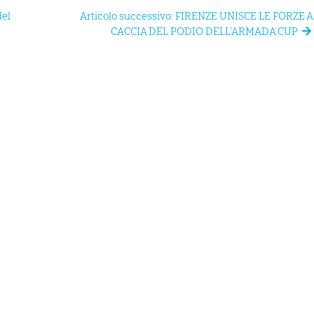
del
Articolo successivo: FIRENZE UNISCE LE FORZE A
CACCIA DEL PODIO DELL’ARMADA CUP
MAIN SPONSOR
Canoa per ragazzi
Privacy 
Adulti
Cookies 