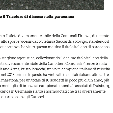
 il Tricolore di discesa nella paracanoa
ro, l’atleta diversamente abile della Comunali Firenze, di recente
allo sport e vicesindaco Stefania Saccardi: a Rovigo, stabilendo il
ncorrenza, ha vinto questa mattina il titolo italiano di paracanoa
 stagione agonistica, collezionando il decimo titolo italiano della
tleta diversamente abile della Canottieri Comunali Firenze è stato
nk and Arms, busto-braccia) tre volte campione italiano di velocità
nel 2013 prima di questo ha vinto altri sei titoli italiani: oltre ai tre
di maratona, per un totale di 10 scudetti in poco più di un anno, più
a medaglia di bronzo ai campionati mondiali assoluti di Duisburg,
a canoa in Germania sia tra i normodotati che tra i diversamente
 quarto posto agli Europei.