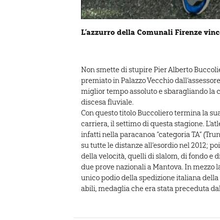
L’azzurro della Comunali Firenze vince
Non smette di stupire Pier Alberto Buccolie
premiato in Palazzo Vecchio dall’assessore 
miglior tempo assoluto e sbaragliando la co
discesa fluviale.
Con questo titolo Buccoliero termina la sua
carriera, il settimo di questa stagione. L’a
infatti nella paracanoa “categoria TA” (Tru
su tutte le distanze all’esordio nel 2012; poi 
della velocità, quelli di slalom, di fondo e 
due prove nazionali a Mantova. In mezzo l
unico podio della spedizione italiana dell
abili, medaglia che era stata preceduta dal