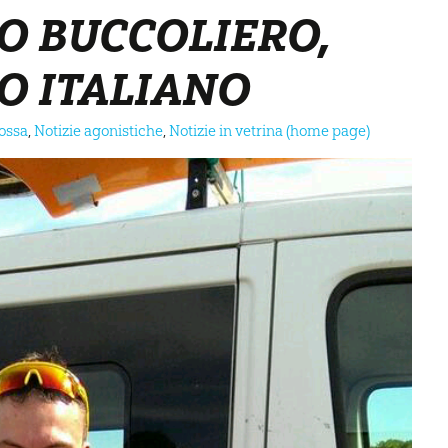
O BUCCOLIERO,
O ITALIANO
ossa
,
Notizie agonistiche
,
Notizie in vetrina (home page)