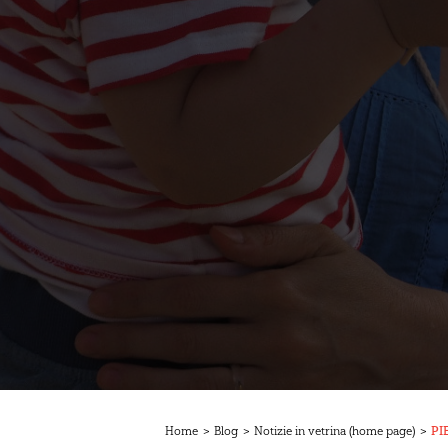
Home
>
Blog
>
Notizie in vetrina (home page)
>
PI