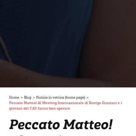
Home
>
Blog
>
Notizie in vetrina (home page)
>
Peccato Matteo! Al Meeting Internazionale di Rovigo Graziani e i
giovani del CAS fanno ben sperare
Peccato Matteo!