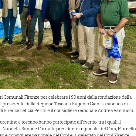
ieri Comunali Firenze per celebrare i 90 anni dalla fondazione della
il presidente della Regione Toscana Eugenio Giani, la sindaca di
di Firenze Letizia Perini e il consigliere regionale Andrea Vannucci.
rentino e toscano hanno partecipato all’evento, tra i quali il
e Nannelli, Simone Cardullo presidente regionale del Coni, Marcello
o e consigliere nazionale del Coni e il
delegato del Coni Firenze