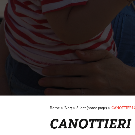
Home
>
Blog
>
Slider (home page)
>
CANOTTIERI 
CANOTTIERI