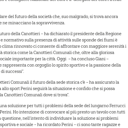
lare del futuro della società che, suo malgrado, si trova ancora
he ne minacciano la sopravvivenza.
turo della Canottieri – ha dichiarato il presidente della Regione
e normativo sulla presenza di attività sulle sponde dei fiumi è
o clima rinnovato ci consente di affrontare con maggiore serenità i
 storica come la Canottieri Comunali che, oltre alla gloriosa
ociale importante per la città. Oggi
– ha concluso Giani –
 rappresenta con orgoglio lo spirito sportivo e la passione della
 di successi”.
tieri Comunali il futuro della sede storica c’è – ha assicurato la
 allo sport Perini seguirà la situazione e confido che si possa
 la Canottieri Comunali dove si trova”.
una soluzione per tutti i problemi della sede del lungarno Ferrucci
 Perini. Ho intenzione di convocare al più presto un tavolo con tutti
a questione, nell’intento di individuare la soluzione ai problemi
 sportiva e sociale – ha ricordato Perini – ci sono tante ragazze e