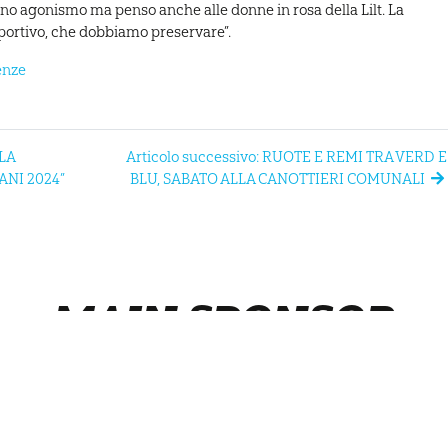
anno agonismo ma penso anche alle donne in rosa della Lilt. La
sportivo, che dobbiamo preservare”.
enze
LLA
Articolo successivo: RUOTE E REMI TRA VERD E
NI 2024”
BLU, SABATO ALLA CANOTTIERI COMUNALI
MAIN SPONSOR