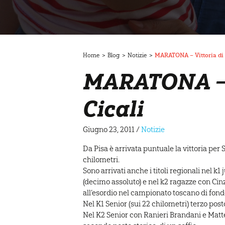
Home
>
Blog
>
Notizie
>
MARATONA – Vittoria di 
MARATONA – 
Cicali
Giugno 23, 2011
/
Notizie
Da Pisa è arrivata puntuale la vittoria per 
chilometri.
Sono arrivati anche i titoli regionali nel 
(decimo assoluto) e nel k2 ragazze con Cinzi
all’esordio nel campionato toscano di fond
Nel K1 Senior (sui 22 chilometri) terzo pos
Nel K2 Senior con Ranieri Brandani e Mat