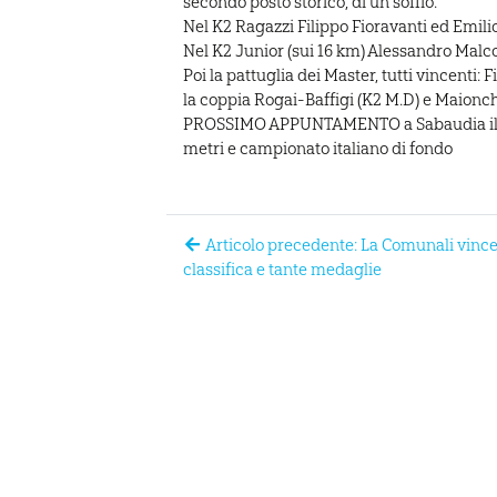
secondo posto storico, di un soffio.
Nel K2 Ragazzi Filippo Fioravanti ed Emili
Nel K2 Junior (sui 16 km) Alessandro Malc
Poi la pattuglia dei Master, tutti vincenti: F
la coppia Rogai-Baffigi (K2 M.D) e Maionc
PROSSIMO APPUNTAMENTO a Sabaudia il 29
metri e campionato italiano di fondo
Articolo precedente: La Comunali vince
classifica e tante medaglie