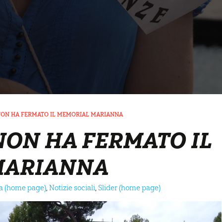
NON HA FERMATO IL MEMORIAL MARIANNA
NON HA FERMATO IL
MARIANNA
na (home page)
,
Notizie sociali
,
Slider (home page)