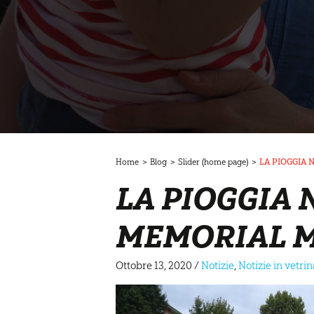
Home
>
Blog
>
Slider (home page)
>
LA PIOGGIA 
LA PIOGGIA 
MEMORIAL 
Ottobre 13, 2020
/
Notizie
,
Notizie in vetri