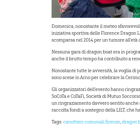
Domenica, nonostante il meteo sfavorevole,
iniziativa sportiva delle Florence Dragon L
scomparsa nel 2014 per un tumore all’età d
Nessuna gara di dragon boat era in progra
anche il brutto tempo ha contribuito a ren
Nonostante tutte le avversità, la voglia di 
sono scese in Arno per celebrare la Cerimon
Gli organizzatori dell’evento hanno ringrazi
SoCoTa e CoTaFi, Società di Mutuo Soccorso 
un ringraziamento davvero sentito anche a
raccolta fondi a sostegno della LILT, che h
Tags:
canottieri comunali firenze
,
dragon 