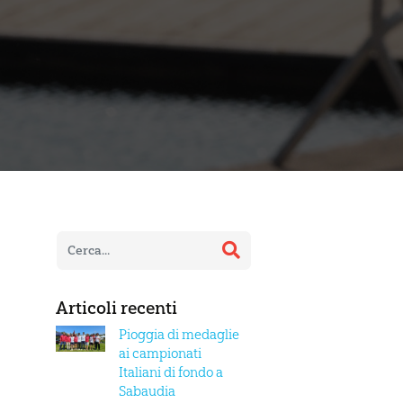
Articoli recenti
Pioggia di medaglie
ai campionati
Italiani di fondo a
Sabaudia