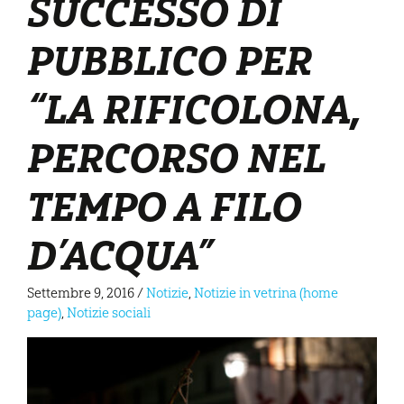
SUCCESSO DI
PUBBLICO PER
“LA RIFICOLONA,
PERCORSO NEL
TEMPO A FILO
D’ACQUA”
Settembre 9, 2016
/
Notizie
,
Notizie in vetrina (home
page)
,
Notizie sociali