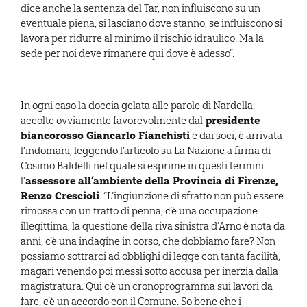
dice anche la sentenza del Tar, non influiscono su un
eventuale piena, si lasciano dove stanno, se influiscono si
lavora per ridurre al minimo il rischio idraulico. Ma la
sede per noi deve rimanere qui dove è adesso”.
In ogni caso la doccia gelata alle parole di Nardella,
presidente
accolte ovviamente favorevolmente dal
biancorosso Giancarlo Fianchisti
e dai soci, è arrivata
l’indomani, leggendo l’articolo su La Nazione a firma di
Cosimo Baldelli nel quale si esprime in questi termini
assessore all’ambiente della Provincia di Firenze,
l’
Renzo Crescioli
. “L’ingiunzione di sfratto non può essere
rimossa con un tratto di penna, c’è una occupazione
illegittima, la questione della riva sinistra d’Arno è nota da
anni, c’è una indagine in corso, che dobbiamo fare? Non
possiamo sottrarci ad obblighi di legge con tanta facilità,
magari venendo poi messi sotto accusa per inerzia dalla
magistratura. Qui c’è un cronoprogramma sui lavori da
fare, c’è un accordo con il Comune. So bene che i