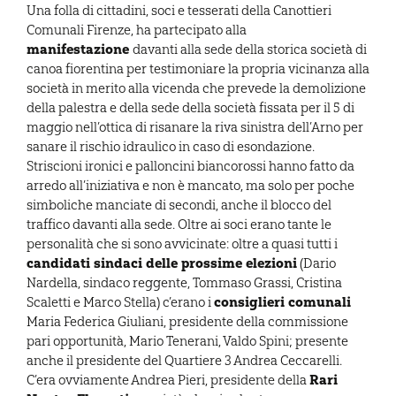
Una folla di cittadini, soci e tesserati della Canottieri
Comunali Firenze, ha partecipato alla
manifestazione
davanti alla sede della storica società di
canoa fiorentina per testimoniare la propria vicinanza alla
società in merito alla vicenda che prevede la demolizione
della palestra e della sede della società fissata per il 5 di
maggio nell’ottica di risanare la riva sinistra dell’Arno per
sanare il rischio idraulico in caso di esondazione.
Striscioni ironici e palloncini biancorossi hanno fatto da
arredo all’iniziativa e non è mancato, ma solo per poche
simboliche manciate di secondi, anche il blocco del
traffico davanti alla sede. Oltre ai soci erano tante le
personalità che si sono avvicinate: oltre a quasi tutti i
candidati sindaci delle prossime elezioni
(Dario
Nardella, sindaco reggente, Tommaso Grassi, Cristina
consiglieri comunali
Scaletti e Marco Stella) c’erano i
Maria Federica Giuliani, presidente della commissione
pari opportunità, Mario Tenerani, Valdo Spini; presente
anche il presidente del Quartiere 3 Andrea Ceccarelli.
Rari
C’era ovviamente Andrea Pieri, presidente della