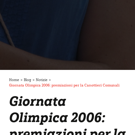
Home
>
Blog
>
Notizie
>
Giornata Olimpica 2006: premiazioni per la Canottieri Comunali
Giornata
Olimpica 2006:
premiazioni per la