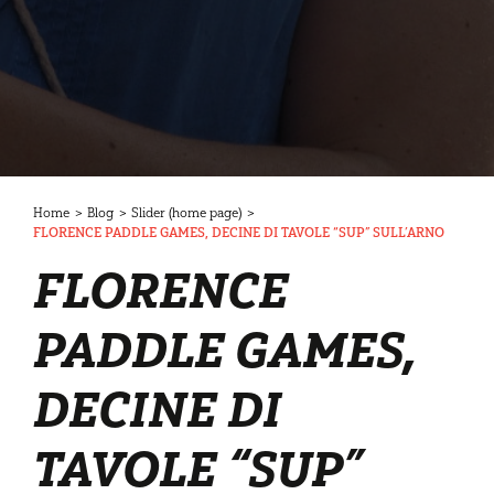
Home
>
Blog
>
Slider (home page)
>
FLORENCE PADDLE GAMES, DECINE DI TAVOLE “SUP” SULL’ARNO
FLORENCE
PADDLE GAMES,
DECINE DI
TAVOLE “SUP”