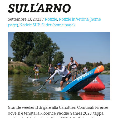
SULL’ARNO
Settembre 13, 2023
/
Notizie
,
Notizie in vetrina (home
page)
,
Notizie SUP
,
Slider (home page)
Grande weekend di gare alla Canottieri Comunali Firenze
dove si è tenuta la Florence Paddle Games 2023, tappa