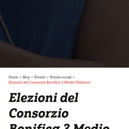
Home
>
Blog
>
Notizie
>
Notizie sociali
>
Elezioni del Consorzio Bonifica 3 Medio Valdarno
Elezioni del
Consorzio
Bonifica 3 Medio