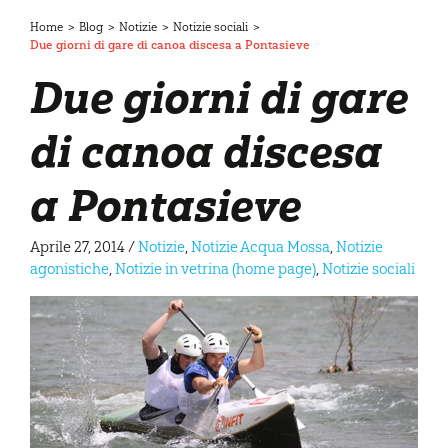
Home
>
Blog
>
Notizie
>
Notizie sociali
>
Due giorni di gare di canoa discesa a Pontasieve
Due giorni di gare
di canoa discesa
a Pontasieve
Aprile 27, 2014
/
Notizie
,
Notizie Acqua Mossa
,
Notizie
agonistiche
,
Notizie in vetrina (home page)
,
Notizie sociali