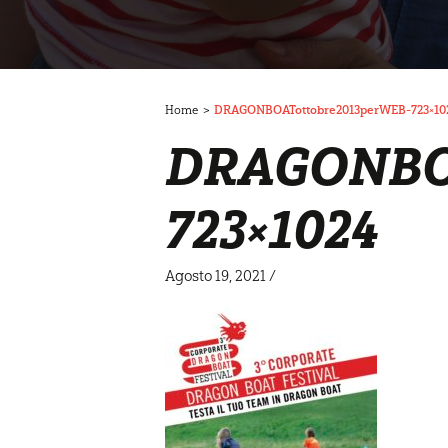
Home
>
DRAGONBOATottobre2013perWEB-723×10
DRAGONBOA
723×1024
Agosto 19, 2021
/