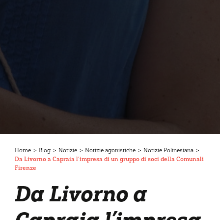
Home
>
Blog
>
Notizie
>
Notizie agonistiche
>
Notizie Polinesiana
>
Da Livorno a Capraia l’impresa di un gruppo di soci della Comunali
Firenze
Da Livorno a
Capraia l’impresa