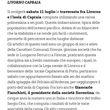
LIVORNO CAPRAIA
sabato 11 luglio
traversata fra Livorno
Si svolgerà
la
e l’Isola di Capraia
compiuta utilizzando una canoa
polinesiana a sei posti. Questa imbarcazione, tipica delle
popolazioni dell’oceano pacifico, dotata di un bilanciere
che la stabilizza e ne rende più facili i movimenti,
permette di percorrere anche lunghe distanze.
Gli artefici di questo raid sono un gruppo di soci e atleti
della Canottieri Comunali Firenze, gloriosa società che ha
sede in Lungarno Ferrucci a Firenze, praticanti questa
disciplina sia a livello nazionale che europeo, i quali, in
collaborazione con la Lega navale di Livorno e il
benestare della locale Capitaneria di Porto, partiranno
sabato con appuntamento fissato alle sei del mattino
dalla spiaggia del Felciaio all’Ardenza, per raggiungere il
Giancarlo
porto dell’isola di Capraia. Fra loro anche
Fianchisti, il presidente della società fiorentina
, da
cinque anni la numero uno in Italia e vincitrice del trofeo
Sergio Orsi, che computa i risultati di tutte le varie
specialità della canoa. Gli altri componenti