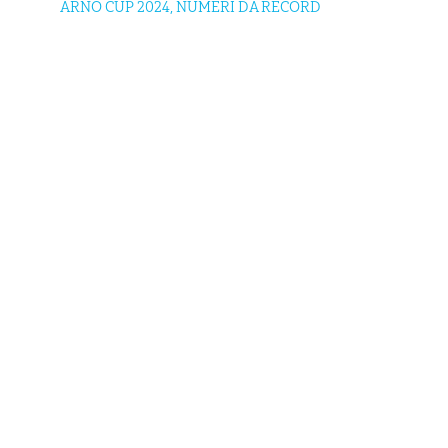
ARNO CUP 2024, NUMERI DA RECORD
MAIN SPONSOR
Lungarno Ferrucci, 4 - 50126 Firenze