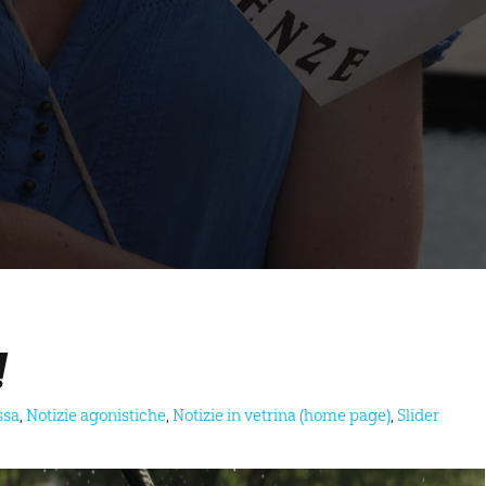
!
ssa
,
Notizie agonistiche
,
Notizie in vetrina (home page)
,
Slider