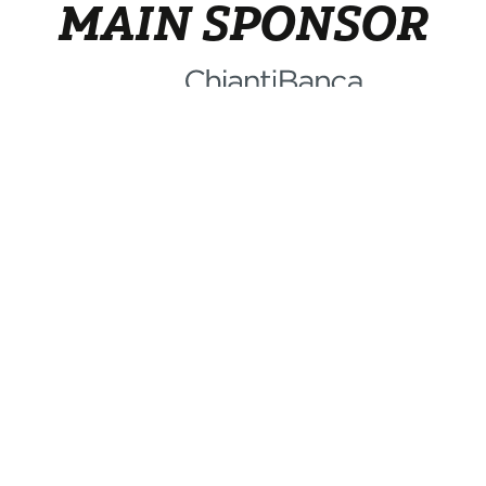
MAIN SPONSOR
Canoa per ragazzi
Privacy 
Adulti
Cookies 
Gruppi
Statuto
Regolamento
Consiglio direttivo
gital