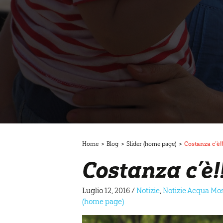
Home
>
Blog
>
Slider (home page)
>
Costanza c’è!!
Costanza c’è!
Luglio 12, 2016
/
Notizie
,
Notizie Acqua Mo
(home page)