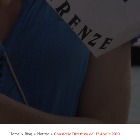
Home
>
Blog
>
Notizie
>
Consiglio Direttivo del 12 Aprile 2010