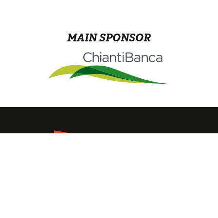
MAIN SPONSOR
Lungarno Ferrucci, 4 - 50126 Firenze
Codice fiscale 80039910486
Tel. 055/6812649 Fax Cell. 329 49 66 456
info@canottiericomunalifirenze.it