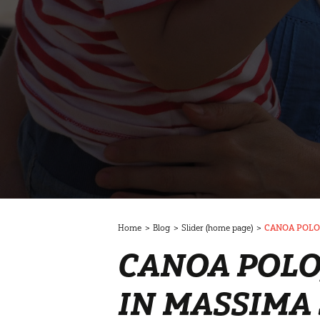
Home
>
Blog
>
Slider (home page)
>
CANOA POLO,
CANOA POLO,
IN MASSIMA 