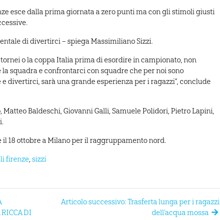
ze esce dalla prima giornata a zero punti ma con gli stimoli giusti
ccessive.
ntale di divertirci – spiega Massimiliano Sizzi.
tornei o la coppa Italia prima di esordire in campionato, non
 la squadra e confrontarci con squadre che per noi sono
e divertirci, sarà una grande esperienza per i ragazzi”, conclude
 Matteo Baldeschi, Giovanni Galli, Samuele Polidori, Pietro Lapini,
i.
 il 18 ottobre a Milano per il raggruppamento nord.
i firenze
,
sizzi
A
Articolo successivo: Trasferta lunga per i ragazzi
RICCA DI
dell’acqua mossa