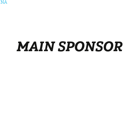
INA
MAIN SPONSOR
Canoa per ragazzi
Privacy 
Adulti
Cookies 
Gruppi