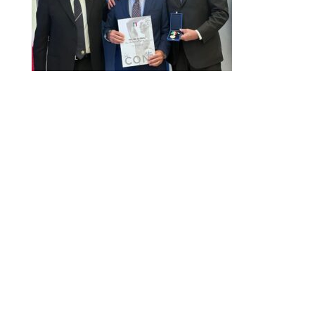
Marco Guazzini premiato dal CONI con la palma
d’oro
ARNO CUP 2024, NUMERI DA RECORD