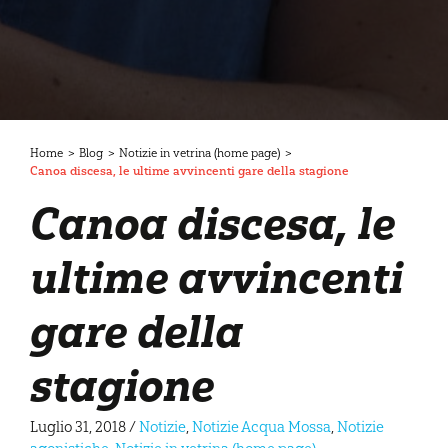
Home
>
Blog
>
Notizie in vetrina (home page)
>
Canoa discesa, le ultime avvincenti gare della stagione
Canoa discesa, le
ultime avvincenti
gare della
stagione
Luglio 31, 2018
/
Notizie
,
Notizie Acqua Mossa
,
Notizie