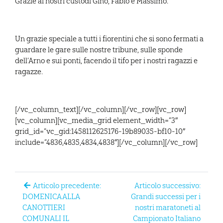
Grazie ai nostri custodi Gino, Fabio e Massimo.
Un grazie speciale a tutti i fiorentini che si sono fermati a
guardare le gare sulle nostre tribune, sulle sponde
dell’Arno e sui ponti, facendo il tifo per i nostri ragazzi e
ragazze.
[/vc_column_text][/vc_column][/vc_row][vc_row]
[vc_column][vc_media_grid element_width=”3″
grid_id=”vc_gid:1458112625176-19b89035-bf10-10″
include=”4836,4835,4834,4838″][/vc_column][/vc_row]
Articolo precedente:
Articolo successivo:
DOMENICA ALLA
Grandi successi per i
CANOTTIERI
nostri maratoneti al
COMUNALI IL
Campionato Italiano