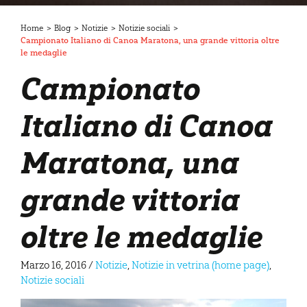
Home
>
Blog
>
Notizie
>
Notizie sociali
>
Campionato Italiano di Canoa Maratona, una grande vittoria oltre
le medaglie
Campionato
Italiano di Canoa
Maratona, una
grande vittoria
oltre le medaglie
Marzo 16, 2016
/
Notizie
,
Notizie in vetrina (home page)
,
Notizie sociali