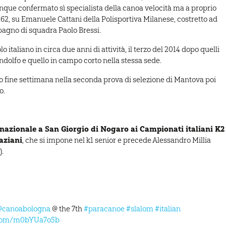
nque confermato sì specialista della canoa velocità ma a proprio
.62, su Emanuele Cattani della Polisportiva Milanese, costretto ad
pagno di squadra Paolo Bressi.
o italiano in circa due anni di attività, il terzo del 2014 dopo quelli
ndolfo e quello in campo corto nella stessa sede.
o fine settimana nella seconda prova di selezione di Mantova poi
o.
 nazionale a San Giorgio di Nogaro ai Campionati italiani K2
aziani
, che si impone nel k1 senior e precede Alessandro Millia
.
@canoabologna
@ the 7th
#paracanoe
#slalom
#italian
r.com/m0bYUa7o5b