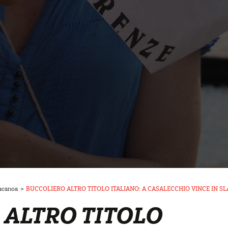
acanoa
>
BUCCOLIERO ALTRO TITOLO ITALIANO: A CASALECCHIO VINCE IN S
 ALTRO TITOLO