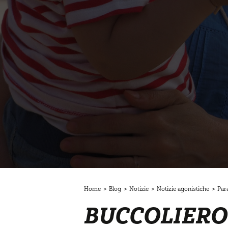
Home
>
Blog
>
Notizie
>
Notizie agonistiche
>
Par
BUCCOLIERO