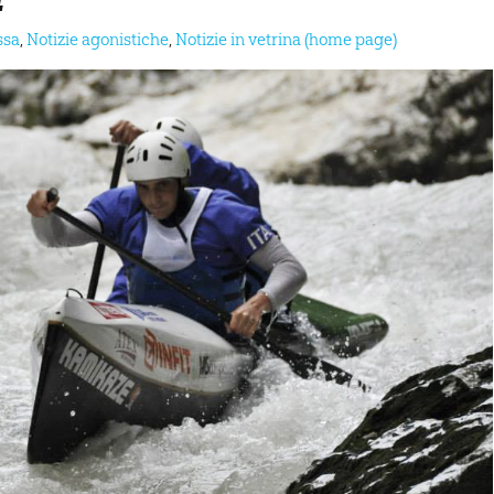
ssa
,
Notizie agonistiche
,
Notizie in vetrina (home page)