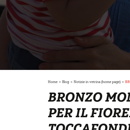
Home
>
Blog
>
Notizie in vetrina (home page)
>
BR
BRONZO MON
PER IL FIOR
TOCCAFOND