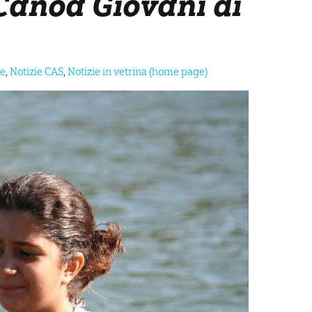
Canoa Giovani di
he
,
Notizie CAS
,
Notizie in vetrina (home page)