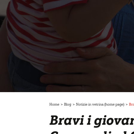
Home
>
Blog
>
Notizie in vetrina (home page)
>
Br
Bravi i giova