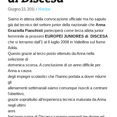
Giugno 23, 2011
/
Notizie
Siamo in attesa della convocazione ufficiale ma ho saputo
già dal tecnico del settore junior della nazionale che
Anna
Graziella Fianchisti
parteciperà come terza atleta junior
femminile ai prossimi
EUROPEI JUNIORES di DISCESA
che si terranno dall’1 al 6 luglio 2008 in Valtellina sul fiume
Adda.
Questo grazie al terzo posto ottenuto da Anna nella
selezione di
domenica scorsa. A conclusione di un anno difficile per
Anna a causa
degli impegni scolastici che l’hanno portata a dover ridurre
gli
allenamenti settimanali siamo comunque riusciti a centrare
l’obiettivo,
grazie soprattutto all’esperienza tecnica maturata da Anna
negli ultimi
anni.
Nel team junior di Discesa saranno presenti tre donne ed