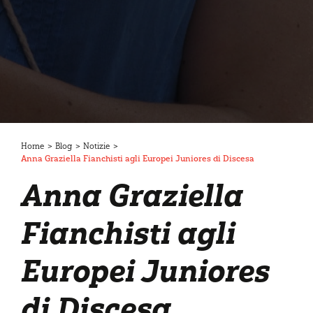
Home
>
Blog
>
Notizie
>
Anna Graziella Fianchisti agli Europei Juniores di Discesa
Anna Graziella
Fianchisti agli
Europei Juniores
di Discesa