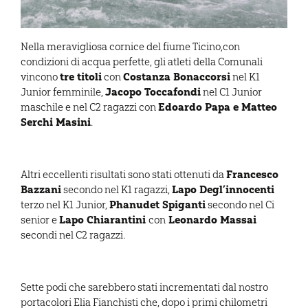
Nella meravigliosa cornice del fiume Ticino,con
condizioni di acqua perfette, gli atleti della Comunali
tre titoli
Costanza Bonaccorsi
vincono
con
nel K1
Jacopo Toccafondi
Junior femminile,
nel C1 Junior
Edoardo Papa e Matteo
maschile e nel C2 ragazzi con
Serchi Masini
.
Francesco
Altri eccellenti risultati sono stati ottenuti da
Bazzani
Lapo Degl’innocenti
secondo nel K1 ragazzi,
Phanudet Spiganti
terzo nel K1 Junior,
secondo nel Ci
Lapo Chiarantini
Leonardo Massai
senior e
con
secondi nel C2 ragazzi.
Sette podi che sarebbero stati incrementati dal nostro
portacolori Elia Fianchisti che, dopo i primi chilometri