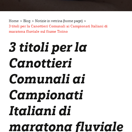
Home
>
Blog
>
Notizie in vetrina (home page)
>
3 titoli per la Canottieri Comunali ai Campionati Italiani di
maratona fluviale sul fiume Ticino
3 titoli per la
Canottieri
Comunali ai
Campionati
Italiani di
maratona fluviale