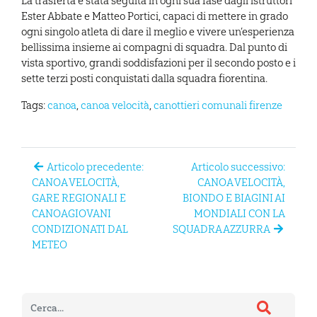
La trasferta è stata seguita in ogni sua fase dagli istruttori
Ester Abbate e Matteo Portici, capaci di mettere in grado
ogni singolo atleta di dare il meglio e vivere un’esperienza
bellissima insieme ai compagni di squadra. Dal punto di
vista sportivo, grandi soddisfazioni per il secondo posto e i
sette terzi posti conquistati dalla squadra fiorentina.
Tags:
canoa
,
canoa velocità
,
canottieri comunali firenze
Articolo precedente:
Articolo successivo:
CANOA VELOCITÀ,
CANOA VELOCITÀ,
GARE REGIONALI E
BIONDO E BIAGINI AI
CANOAGIOVANI
MONDIALI CON LA
CONDIZIONATI DAL
SQUADRA AZZURRA
METEO